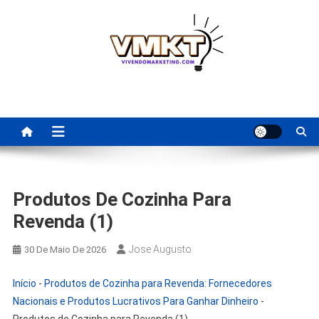
Skip
to
content
Fornecedores Brasileiros
Tenha acesso a dicas de fornecedores para revenda, dropshipping
nacional e dicas de renda extra pela internet.
Para Revenda | Vivendo
Marketing
Produtos De Cozinha Para
Revenda (1)
Jose Augusto
30 De Maio De 2026
Início
-
Produtos de Cozinha para Revenda: Fornecedores
Nacionais e Produtos Lucrativos Para Ganhar Dinheiro
-