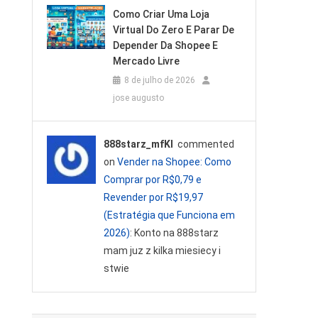
Como Criar Uma Loja
Virtual Do Zero E Parar De
Depender Da Shopee E
Mercado Livre
8 de julho de 2026
jose augusto
888starz_mfKl
commented
on
Vender na Shopee: Como
Comprar por R$0,79 e
Revender por R$19,97
(Estratégia que Funciona em
2026)
: Konto na 888starz
mam juz z kilka miesiecy i
stwie