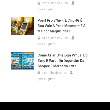
22 de julho de 2026
jose augusto
Point Pro 3 Wi‑Fi E Chip 4G É
Boa Vale A Pena Mesmo — É A
Melhor Maquininha?
13 de julho de 2026
jose augusto
Como Criar Uma Loja Virtual Do
Zero E Parar De Depender Da
Shopee E Mercado Livre
8 de julho de 2026
jose augusto