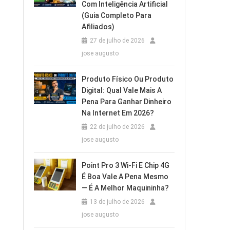
Com Inteligência Artificial
(Guia Completo Para
Afiliados)
27 de julho de 2026
jose augusto
Produto Físico Ou Produto
Digital: Qual Vale Mais A
Pena Para Ganhar Dinheiro
Na Internet Em 2026?
22 de julho de 2026
jose augusto
Point Pro 3 Wi‑Fi E Chip 4G
É Boa Vale A Pena Mesmo
— É A Melhor Maquininha?
13 de julho de 2026
jose augusto