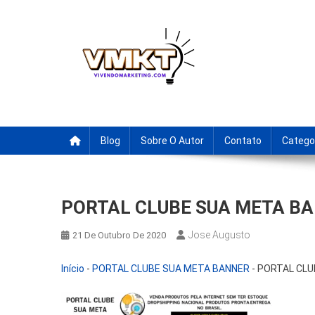
Skip
to
content
Fornecedores Brasileiro
Tenha acesso a dicas de fornecedores para revenda, drop
Blog
Sobre O Autor
Contato
Catego
PORTAL CLUBE SUA META B
Jose Augusto
21 De Outubro De 2020
Início
-
PORTAL CLUBE SUA META BANNER
-
PORTAL CLU