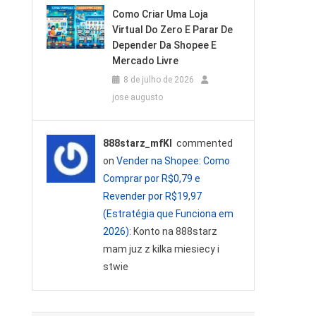
Como Criar Uma Loja
Virtual Do Zero E Parar De
Depender Da Shopee E
Mercado Livre
8 de julho de 2026
jose augusto
888starz_mfKl
commented
on
Vender na Shopee: Como
Comprar por R$0,79 e
Revender por R$19,97
(Estratégia que Funciona em
2026)
: Konto na 888starz
mam juz z kilka miesiecy i
stwie