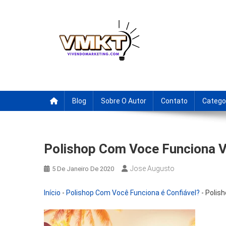
Skip
to
content
Fornecedores Brasileiro
Tenha acesso a dicas de fornecedores para revenda, drop
Blog
Sobre O Autor
Contato
Catego
Polishop Com Voce Funciona V
Jose Augusto
5 De Janeiro De 2020
Início
-
Polishop Com Você Funciona é Confiável?
-
Polish