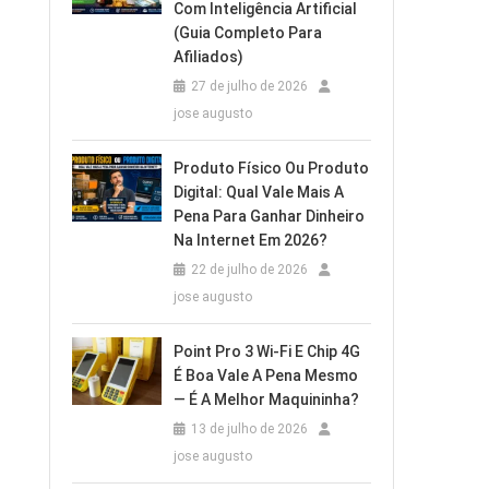
Com Inteligência Artificial
(Guia Completo Para
Afiliados)
27 de julho de 2026
jose augusto
Produto Físico Ou Produto
Digital: Qual Vale Mais A
Pena Para Ganhar Dinheiro
Na Internet Em 2026?
22 de julho de 2026
jose augusto
Point Pro 3 Wi‑Fi E Chip 4G
É Boa Vale A Pena Mesmo
— É A Melhor Maquininha?
13 de julho de 2026
jose augusto