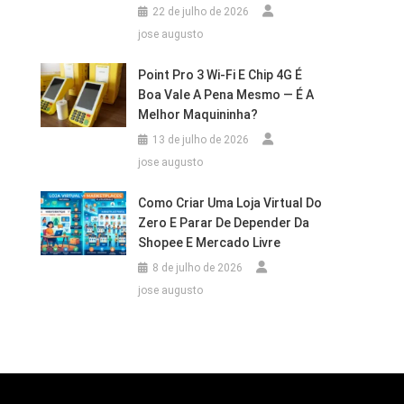
22 de julho de 2026
jose augusto
Point Pro 3 Wi‑Fi E Chip 4G É
Boa Vale A Pena Mesmo — É A
Melhor Maquininha?
13 de julho de 2026
jose augusto
Como Criar Uma Loja Virtual Do
Zero E Parar De Depender Da
Shopee E Mercado Livre
8 de julho de 2026
jose augusto