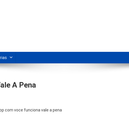
s Para Revenda | Vivendo Marke
shipping nacional e dicas de renda extra pela internet.
rias
ale A Pena
op com voce funciona vale a pena