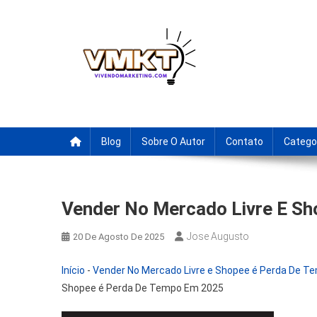
Skip
to
content
Fornecedores Brasileiro
Tenha acesso a dicas de fornecedores para revenda, drop
Blog
Sobre O Autor
Contato
Catego
Vender No Mercado Livre E S
Jose Augusto
20 De Agosto De 2025
Início
-
Vender No Mercado Livre e Shopee é Perda De T
Shopee é Perda De Tempo Em 2025