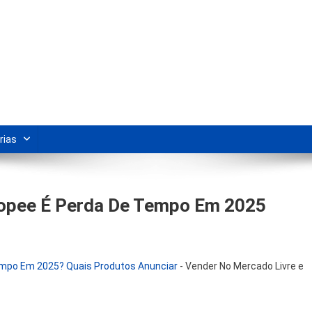
s Para Revenda | Vivendo Marke
shipping nacional e dicas de renda extra pela internet.
rias
hopee É Perda De Tempo Em 2025
empo Em 2025? Quais Produtos Anunciar
-
Vender No Mercado Livre e