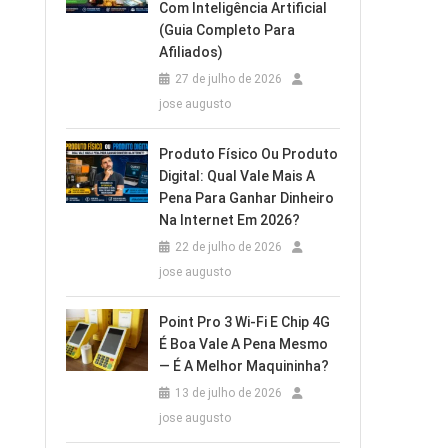
Com Inteligência Artificial
(Guia Completo Para
Afiliados)
27 de julho de 2026
jose augusto
Produto Físico Ou Produto
Digital: Qual Vale Mais A
Pena Para Ganhar Dinheiro
Na Internet Em 2026?
22 de julho de 2026
jose augusto
Point Pro 3 Wi‑Fi E Chip 4G
É Boa Vale A Pena Mesmo
— É A Melhor Maquininha?
13 de julho de 2026
jose augusto