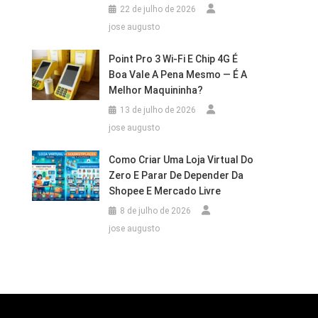
22 de julho de 2026
jose augusto
Point Pro 3 Wi‑Fi E Chip 4G É
Boa Vale A Pena Mesmo — É A
Melhor Maquininha?
13 de julho de 2026
jose augusto
Como Criar Uma Loja Virtual Do
Zero E Parar De Depender Da
Shopee E Mercado Livre
8 de julho de 2026
jose augusto