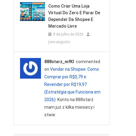
Como Criar Uma Loja
Virtual Do Zero E Parar De
Depender Da Shopee E
Mercado Livre
8 de julho de 2026
jose augusto
888starz_mfKl
commented
on
Vender na Shopee: Como
Comprar por R$0,79 e
Revender por R$19,97
(Estratégia que Funciona em
2026)
: Konto na 888starz
mam juz z kilka miesiecy i
stwie