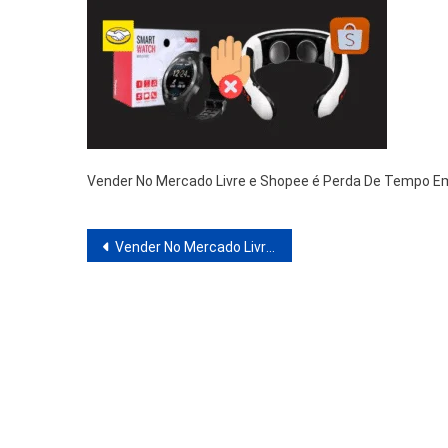
Vender No Mercado Livre e Shopee é Perda De Tempo E
Navegação
Vender No Mercado Livre e Shopee é Perda De Tempo Em 2025? Quais Produtos Anunciar
de
Post