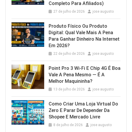
Completo Para Afiliados)
27 de julho de 2026
jose augusto
Produto Físico Ou Produto
Digital: Qual Vale Mais A Pena
Para Ganhar Dinheiro Na Internet
Em 2026?
22 de julho de 2026
jose augusto
Point Pro 3 Wi‑Fi E Chip 4G É Boa
Vale A Pena Mesmo — É A
Melhor Maquininha?
13 de julho de 2026
jose augusto
Como Criar Uma Loja Virtual Do
Zero E Parar De Depender Da
Shopee E Mercado Livre
8 de julho de 2026
jose augusto