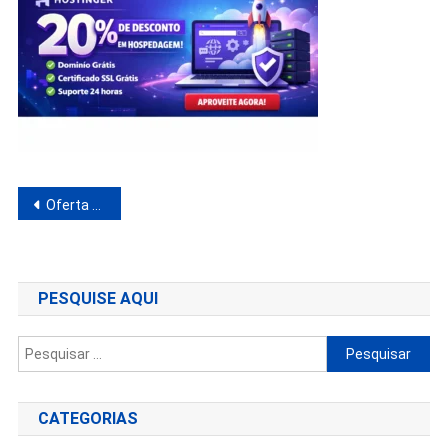
Navegação
Oferta hostinger
de
Post
PESQUISE AQUI
Pesquisar
por:
CATEGORIAS