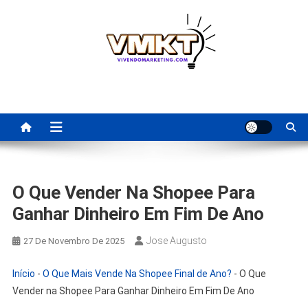
Skip
to
content
Fornecedores Brasileiros
Tenha acesso a dicas de fornecedores para revenda, dropshipping
nacional e dicas de renda extra pela internet.
Para Revenda | Vivendo
Marketing
O Que Vender Na Shopee Para
Ganhar Dinheiro Em Fim De Ano
Jose Augusto
27 De Novembro De 2025
Início
-
O Que Mais Vende Na Shopee Final de Ano?
-
O Que
Vender na Shopee Para Ganhar Dinheiro Em Fim De Ano