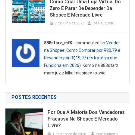
Como Criar Uma Loja Virtual Do
Zero E Parar De Depender Da
Shopee E Mercado Livre
8 de julho de 2026
jose augusto
888starz_mfKl
commented on
Vender
na Shopee: Como Comprar por R$0,79 e
Revender por R$19,97 (Estratégia que
Funciona em 2026)
: Konto na 888starz
mam juz z kilka miesiecy i stwie
POSTES RECENTES
Por Que A Maioria Dos Vendedores
Fracassa Na Shopee E Mercado
Livre?
1 de agosto de 2026
jose augusto