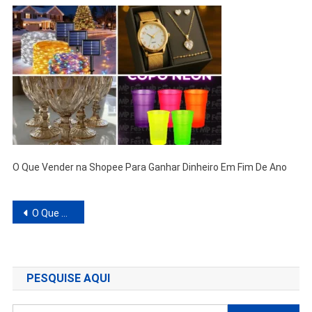
O Que Vender na Shopee Para Ganhar Dinheiro Em Fim De Ano
Navegação
O Que Mais Vende Na Shopee Final de Ano?
de
Post
PESQUISE AQUI