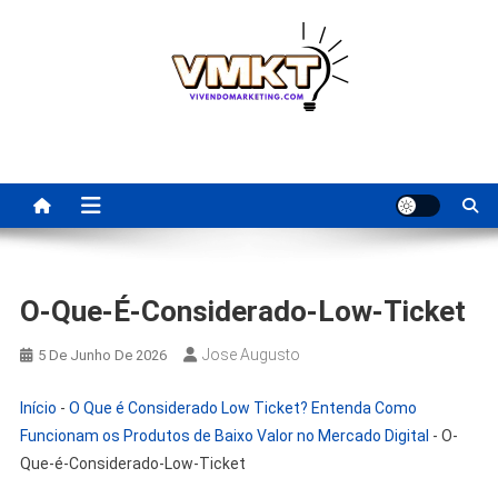
Skip
to
content
Fornecedores Brasileiros
Tenha acesso a dicas de fornecedores para revenda, dropshipping
nacional e dicas de renda extra pela internet.
Para Revenda | Vivendo
Marketing
O-Que-É-Considerado-Low-Ticket
Jose Augusto
5 De Junho De 2026
Início
-
O Que é Considerado Low Ticket? Entenda Como
Funcionam os Produtos de Baixo Valor no Mercado Digital
-
O-
Que-é-Considerado-Low-Ticket