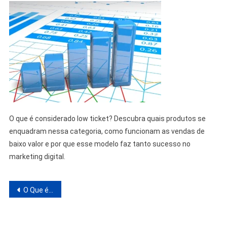
O que é considerado low ticket? Descubra quais produtos se
enquadram nessa categoria, como funcionam as vendas de
baixo valor e por que esse modelo faz tanto sucesso no
marketing digital.
Navegação
O Que é Considerado Low Ticket? Entenda Como Funcionam os Produtos de Baixo Valor no Mercado Digital
de