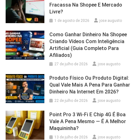
Fracassa Na Shopee E Mercado
Livre?
1 de agosto de 2026
jose augusto
Como Ganhar Dinheiro Na Shopee
Criando Vídeos Com Inteligência
Artificial (Guia Completo Para
Afiliados)
27 de julho de 2026
jose augusto
Produto Físico Ou Produto Digital:
Qual Vale Mais A Pena Para Ganhar
Dinheiro Na Internet Em 2026?
22 de julho de 2026
jose augusto
Point Pro 3 Wi‑Fi E Chip 4G É Boa
Vale A Pena Mesmo — É A Melhor
Maquininha?
13 de julho de 2026
jose augusto