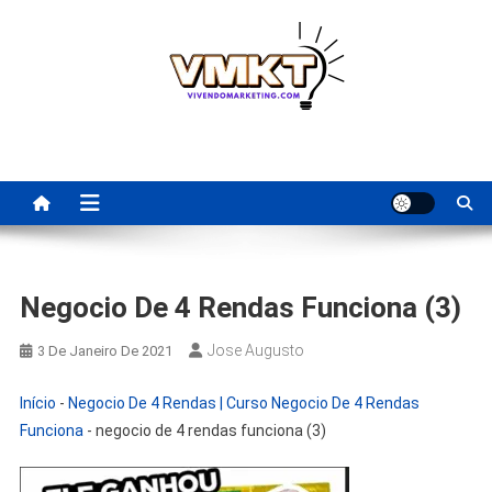
Skip
to
content
Fornecedores Brasileiros
Tenha acesso a dicas de fornecedores para revenda, dropshipping
nacional e dicas de renda extra pela internet.
Para Revenda | Vivendo
Marketing
Negocio De 4 Rendas Funciona (3)
Jose Augusto
3 De Janeiro De 2021
Início
-
Negocio De 4 Rendas | Curso Negocio De 4 Rendas
Funciona
-
negocio de 4 rendas funciona (3)