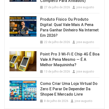
Completo Para Afiliados)
27 de julho de 2026
jose augusto
Produto Físico Ou Produto
Digital: Qual Vale Mais A Pena
Para Ganhar Dinheiro Na Internet
Em 2026?
22 de julho de 2026
jose augusto
Point Pro 3 Wi‑Fi E Chip 4G É Boa
Vale A Pena Mesmo — É A
Melhor Maquininha?
13 de julho de 2026
jose augusto
Como Criar Uma Loja Virtual Do
Zero E Parar De Depender Da
Shopee E Mercado Livre
8 de julho de 2026
jose augusto