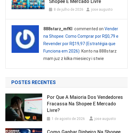
Shopee E Mercado Livre
8 de julho de 2026
jose augusto
888starz_mfKl
commented on
Vender
na Shopee: Como Comprar por R$0,79 e
Revender por R$19,97 (Estratégia que
Funciona em 2026)
: Konto na 888starz
mam juz z kilka miesiecy i stwie
POSTES RECENTES
Por Que A Maioria Dos Vendedores
Fracassa Na Shopee E Mercado
Livre?
1 de agosto de 2026
jose augusto
Como Ganhar Dinheiro Na Shopee