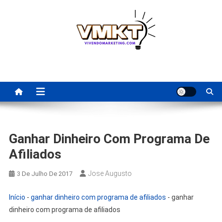
Skip
to
content
Fornecedores Brasileiros
Tenha acesso a dicas de fornecedores para revenda, dropshipping
nacional e dicas de renda extra pela internet.
Para Revenda | Vivendo
Marketing
Ganhar Dinheiro Com Programa De
Afiliados
Jose Augusto
3 De Julho De 2017
Início
-
ganhar dinheiro com programa de afiliados
-
ganhar
dinheiro com programa de afiliados