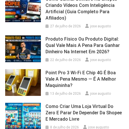
Criando Vídeos Com Inteligência
Artificial (Guia Completo Para
Afiliados)
27 de julho de 2026
jose augusto
Produto Físico Ou Produto Digital:
Qual Vale Mais A Pena Para Ganhar
Dinheiro Na Internet Em 2026?
22 de julho de 2026
jose augusto
Point Pro 3 Wi‑Fi E Chip 4G É Boa
Vale A Pena Mesmo — É A Melhor
Maquininha?
13 de julho de 2026
jose augusto
Como Criar Uma Loja Virtual Do
Zero E Parar De Depender Da Shopee
E Mercado Livre
8 de julho de 2026
jose augusto