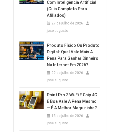
Com Inteligência Artificial
(Guia Completo Para
Afiliados)
27 de julho de 2026
jose augusto
Produto Físico Ou Produto
Digital: Qual Vale Mais A
Pena Para Ganhar Dinheiro
Na Internet Em 2026?
22 de julho de 2026
jose augusto
Point Pro 3 Wi‑Fi E Chip 4G
É Boa Vale A Pena Mesmo
— É A Melhor Maquininha?
13 de julho de 2026
jose augusto