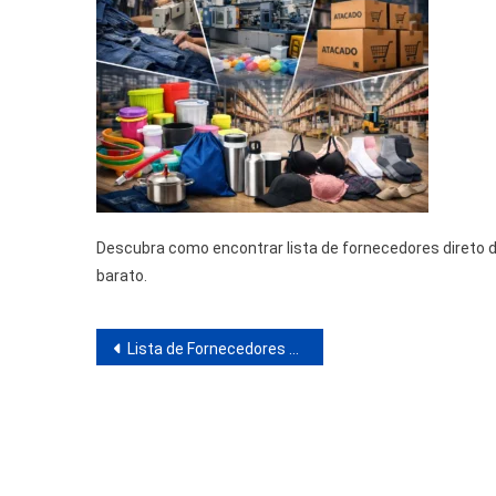
Descubra como encontrar lista de fornecedores direto 
barato.
Navegação
Lista de Fornecedores Direto da Fábrica: Como Comprar Mais Barato e Lucrar Muito no Brasil
de
Post