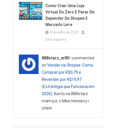
Como Criar Uma Loja
Virtual Do Zero E Parar De
Depender Da Shopee E
Mercado Livre
8 de julho de 2026
jose augusto
888starz_mfKl
commented
on
Vender na Shopee: Como
Comprar por R$0,79 e
Revender por R$19,97
(Estratégia que Funciona em
2026)
: Konto na 888starz
mam juz z kilka miesiecy i
stwie