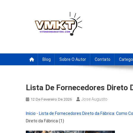
Skip
to
content
Fornecedores Brasileiro
Tenha acesso a dicas de fornecedores para revenda, drop
Blog
Sobre O Autor
Contato
Catego
Lista De Fornecedores Direto D
Jose Augusto
12 De Fevereiro De 2026
Início
-
Lista de Fornecedores Direto da Fábrica: Como Co
Direto da Fábrica (1)