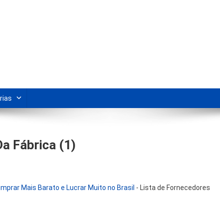
s Para Revenda | Vivendo Marke
shipping nacional e dicas de renda extra pela internet.
rias
a Fábrica (1)
mprar Mais Barato e Lucrar Muito no Brasil
-
Lista de Fornecedores