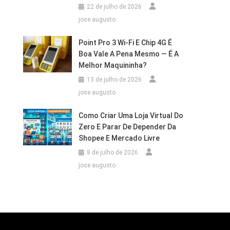
22 de julho de 2026
jose augusto
Point Pro 3 Wi‑Fi E Chip 4G É
Boa Vale A Pena Mesmo — É A
Melhor Maquininha?
13 de julho de 2026
jose augusto
Como Criar Uma Loja Virtual Do
Zero E Parar De Depender Da
Shopee E Mercado Livre
8 de julho de 2026
jose augusto