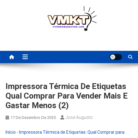
Skip
to
content
Fornecedores Brasileiros
Tenha acesso a dicas de fornecedores para revenda, dropshipping
nacional e dicas de renda extra pela internet.
Para Revenda | Vivendo
Marketing
Impressora Térmica De Etiquetas
Qual Comprar Para Vender Mais E
Gastar Menos (2)
Jose Augusto
17 De Dezembro De 2025
Início
-
Impressora Térmica de Etiquetas: Qual Comprar para