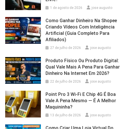
1 de agosto de 2026
jose augusto
Como Ganhar Dinheiro Na Shopee
Criando Vídeos Com Inteligência
Artificial (Guia Completo Para
Afiliados)
27 de julho de 2026
jose augusto
Produto Físico Ou Produto Digital:
Qual Vale Mais A Pena Para Ganhar
Dinheiro Na Internet Em 2026?
22 de julho de 2026
jose augusto
Point Pro 3 Wi‑Fi E Chip 4G É Boa
Vale A Pena Mesmo — É A Melhor
Maquininha?
13 de julho de 2026
jose augusto
Como Criar Uma Loja Virtual Do