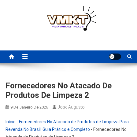
Skip
to
content
Fornecedores Brasileiros
Tenha acesso a dicas de fornecedores para revenda, dropshipping
nacional e dicas de renda extra pela internet.
Para Revenda | Vivendo
Marketing
Fornecedores No Atacado De
Produtos De Limpeza 2
Jose Augusto
9 De Janeiro De 2026
Início
-
Fornecedores No Atacado de Produtos de Limpeza Para
Revenda No Brasil: Guia Prático e Completo
-
Fornecedores No