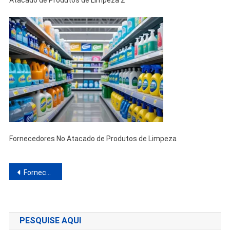
Atacado de Produtos de Limpeza 2
Fornecedores No Atacado de Produtos de Limpeza
Navegação
Fornecedores No Atacado de Produtos de Limpeza Para Revenda No Brasil: Guia Prático e Completo
de
Post
PESQUISE AQUI