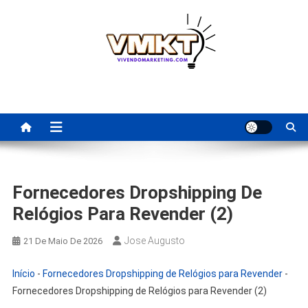
Skip
to
content
Fornecedores Brasileiros
Tenha acesso a dicas de fornecedores para revenda, dropshipping
nacional e dicas de renda extra pela internet.
Para Revenda | Vivendo
Marketing
Fornecedores Dropshipping De
Relógios Para Revender (2)
Jose Augusto
21 De Maio De 2026
Início
-
Fornecedores Dropshipping de Relógios para Revender
-
Fornecedores Dropshipping de Relógios para Revender (2)