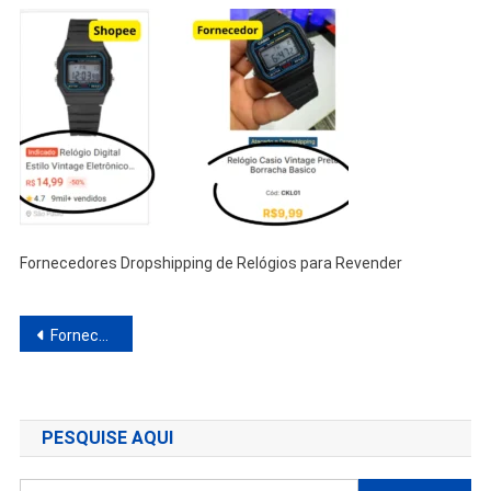
Fornecedores Dropshipping de Relógios para Revender
Navegação
Fornecedores Dropshipping de Relógios para Revender
de
Post
PESQUISE AQUI