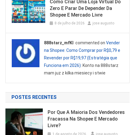
Como Criar Uma Loja Virtual Do
Zero E Parar De Depender Da
Shopee E Mercado Livre
8 de julho de 2026
jose augusto
888starz_mfKl
commented on
Vender
na Shopee: Como Comprar por R$0,79 e
Revender por R$19,97 (Estratégia que
Funciona em 2026)
: Konto na 888starz
mam juz z kilka miesiecy i stwie
POSTES RECENTES
Por Que A Maioria Dos Vendedores
Fracassa Na Shopee E Mercado
Livre?
1 de agosto de 2026
jose augusto