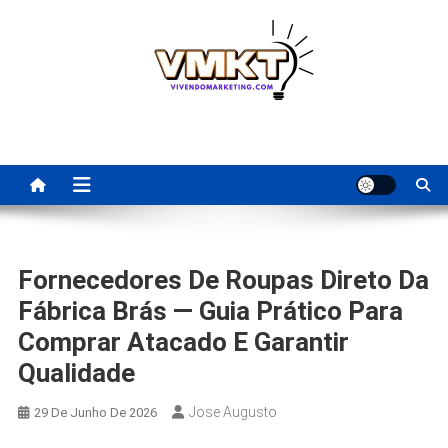
Skip
to
content
Fornecedores Brasileiros
Tenha acesso a dicas de fornecedores para revenda, dropshipping
nacional e dicas de renda extra pela internet.
Para Revenda | Vivendo
Marketing
Fornecedores De Roupas Direto Da
Fábrica Brás — Guia Prático Para
Comprar Atacado E Garantir
Qualidade
Jose Augusto
29 De Junho De 2026