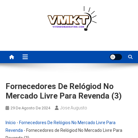
Skip
to
content
Fornecedores Brasileiros
Tenha acesso a dicas de fornecedores para revenda, dropshipping
nacional e dicas de renda extra pela internet.
Para Revenda | Vivendo
Marketing
Fornecedores De Relógiod No
Mercado Livre Para Revenda (3)
Jose Augusto
29 De Agosto De 2024
Início
-
Fornecedores De Relógios No Mercado Livre Para
Revenda
-
Fornecedores de Relógiod No Mercado Livre Para