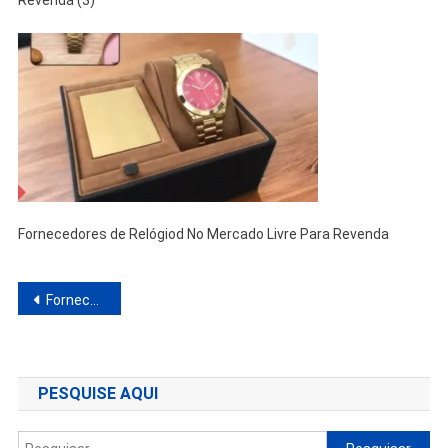
Revenda (3)
Fornecedores de Relógiod No Mercado Livre Para Revenda
Navegação
Fornecedores De Relógios No Mercado Livre Para Revenda
de
Post
PESQUISE AQUI
Pesquisar