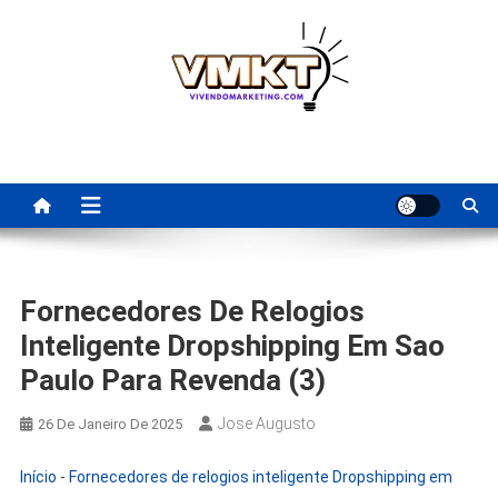
Skip
to
content
Fornecedores Brasileiros
Tenha acesso a dicas de fornecedores para revenda, dropshipping
nacional e dicas de renda extra pela internet.
Para Revenda | Vivendo
Marketing
Fornecedores De Relogios
Inteligente Dropshipping Em Sao
Paulo Para Revenda (3)
Jose Augusto
26 De Janeiro De 2025
Início
-
Fornecedores de relogios inteligente Dropshipping em