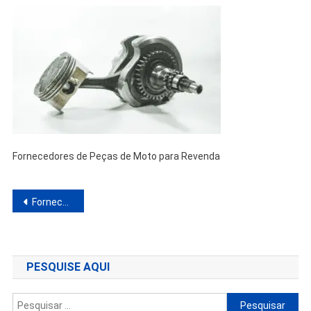
Fornecedores de Peças de Moto para Revenda
Navegação
Fornecedores de Peças de Moto para Revenda
de
Post
PESQUISE AQUI
Pesquisar