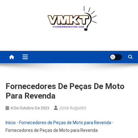
Skip
to
content
Fornecedores Brasileiros
Tenha acesso a dicas de fornecedores para revenda, dropshipping
nacional e dicas de renda extra pela internet.
Para Revenda | Vivendo
Marketing
Fornecedores De Peças De Moto
Para Revenda
Jose Augusto
4 De Outubro De 2023
Início
-
Fornecedores de Peças de Moto para Revenda
-
Fornecedores de Peças de Moto para Revenda