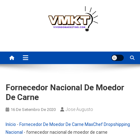
Skip
to
content
Fornecedores Brasileiros
Tenha acesso a dicas de fornecedores para revenda, dropshipping
nacional e dicas de renda extra pela internet.
Para Revenda | Vivendo
Marketing
Fornecedor Nacional De Moedor
De Carne
Jose Augusto
16 De Setembro De 2020
Início
-
Fornecedor De Moedor De Carne MaxChef Dropshipping
Nacional
-
fornecedor nacional de moedor de carne