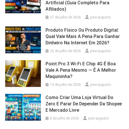
Artificial (Guia Completo Para
Afiliados)
27 de julho de 2026
jose augusto
Produto Físico Ou Produto Digital:
Qual Vale Mais A Pena Para Ganhar
Dinheiro Na Internet Em 2026?
22 de julho de 2026
jose augusto
Point Pro 3 Wi‑Fi E Chip 4G É Boa
Vale A Pena Mesmo — É A Melhor
Maquininha?
13 de julho de 2026
jose augusto
Como Criar Uma Loja Virtual Do
Zero E Parar De Depender Da Shopee
E Mercado Livre
8 de julho de 2026
jose augusto