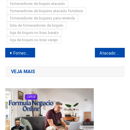
fornecedores de biquini atacado
fornecedores de biquinis atacado fortaleza
fornecedores de biquinis para revenda
lista de fornecedores de biquini
loja de biquini no bras barato
loja de biquini no bras varejo
Navegação
Fornecedor de Eletrônicos Para Revenda | Produtos Eletrônicos No Atacado
Atacado de Bolsas Femininas Para Revenda
de
VEJA MAIS
Post