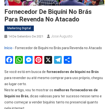
Fornecedor De Biquíni No Brás
Para Revenda No Atacado
Marketing Digital
Jose Augusto
14 De Setembro De 2021
Início
-
Fornecedor de Biquíni no Brás para Revenda no Atacado
Facebook
WhatsApp
Messenger
Pinterest
X
Telegram
Share
Se você está em busca de
fornecedores de biquíni no Brás
para revender ou até mesmo comprar para uso próprio, chegou
ao lugar certo.
Neste artigo, vou te mostrar os
melhores fornecedores de
biquíni no Brás
, dicas valiosas para ter sucesso nesse ramo e
como começar a vender biquínis tanto no presencial quanto
pela internet.