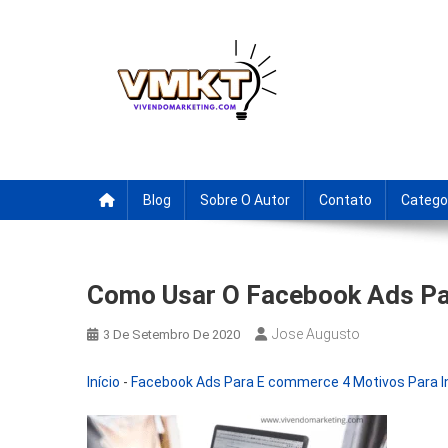
Skip
to
content
Fornecedores Brasileiro
Tenha acesso a dicas de fornecedores para revenda, drop
Blog
Sobre O Autor
Contato
Catego
Como Usar O Facebook Ads P
Jose Augusto
3 De Setembro De 2020
Início
-
Facebook Ads Para E commerce 4 Motivos Para In