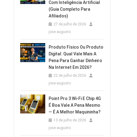
Com Inteligência Artificial
(Guia Completo Para
Afiliados)
27 de julho de 2026
jose augusto
Produto Físico Ou Produto
Digital: Qual Vale Mais A
Pena Para Ganhar Dinheiro
Na Internet Em 2026?
22 de julho de 2026
jose augusto
Point Pro 3 Wi‑Fi E Chip 4G
É Boa Vale A Pena Mesmo
— É A Melhor Maquininha?
13 de julho de 2026
jose augusto