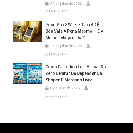
22 de julho de 2026
jose augusto
Point Pro 3 Wi‑Fi E Chip 4G É
Boa Vale A Pena Mesmo — É A
Melhor Maquininha?
13 de julho de 2026
jose augusto
Como Criar Uma Loja Virtual Do
Zero E Parar De Depender Da
Shopee E Mercado Livre
8 de julho de 2026
jose augusto