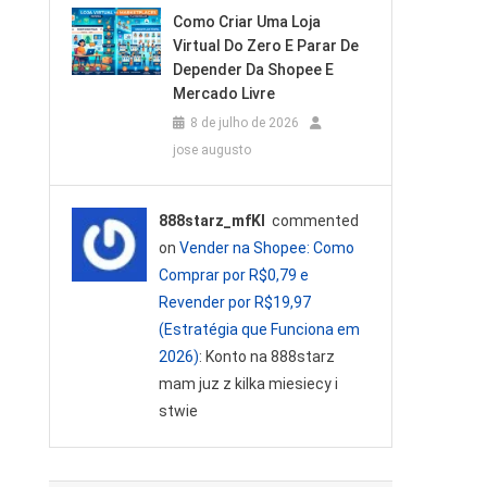
Como Criar Uma Loja
Virtual Do Zero E Parar De
Depender Da Shopee E
Mercado Livre
8 de julho de 2026
jose augusto
888starz_mfKl
commented
on
Vender na Shopee: Como
Comprar por R$0,79 e
Revender por R$19,97
(Estratégia que Funciona em
2026)
: Konto na 888starz
mam juz z kilka miesiecy i
stwie