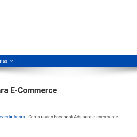
s Para Revenda | Vivendo Marke
shipping nacional e dicas de renda extra pela internet.
rias
ara E-Commerce
vestir Agora
-
Como usar o Facebook Ads para e-commerce