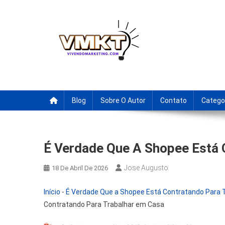
Skip
to
content
Fornecedores Brasileiro
Tenha acesso a dicas de fornecedores para revenda, drop
Blog
Sobre O Autor
Contato
Catego
É Verdade Que A Shopee Está 
Jose Augusto
18 De Abril De 2026
Início
-
É Verdade Que a Shopee Está Contratando Para 
Contratando Para Trabalhar em Casa