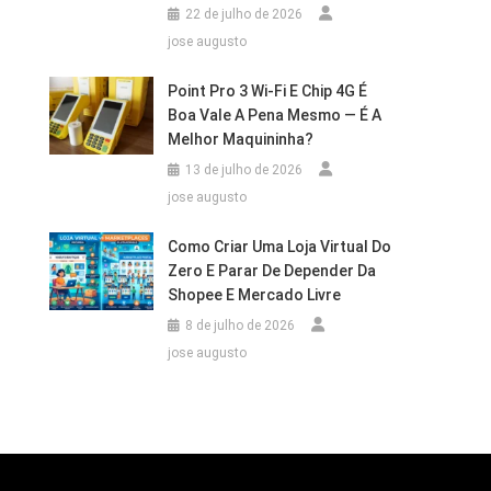
22 de julho de 2026
jose augusto
Point Pro 3 Wi‑Fi E Chip 4G É
Boa Vale A Pena Mesmo — É A
Melhor Maquininha?
13 de julho de 2026
jose augusto
Como Criar Uma Loja Virtual Do
Zero E Parar De Depender Da
Shopee E Mercado Livre
8 de julho de 2026
jose augusto