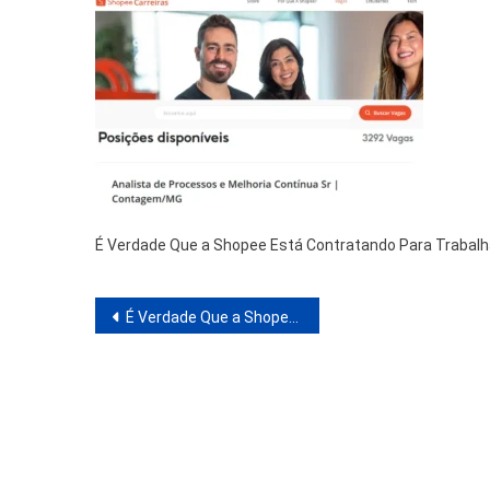
É Verdade Que a Shopee Está Contratando Para Trabal
Navegação
É Verdade Que a Shopee Está Contratando Para Trabalhar em Casa? Veja Como Funciona
de
Post