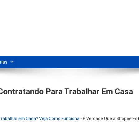
s Para Revenda | Vivendo Marke
shipping nacional e dicas de renda extra pela internet.
rias
Contratando Para Trabalhar Em Casa
Trabalhar em Casa? Veja Como Funciona
-
É Verdade Que a Shopee Es