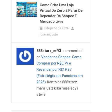
Como Criar Uma Loja
Virtual Do Zero E Parar De
Depender Da Shopee E
Mercado Livre
8 de julho de 2026
jose augusto
888starz_mfKl
commented
on
Vender na Shopee: Como
Comprar por R$0,79 e
Revender por R$19,97
(Estratégia que Funciona em
2026)
: Konto na 888starz
mam juz z kilka miesiecy i
stwie