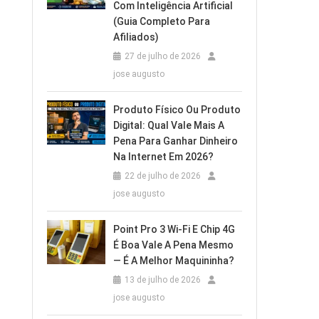
Com Inteligência Artificial
(Guia Completo Para
Afiliados)
27 de julho de 2026
jose augusto
Produto Físico Ou Produto
Digital: Qual Vale Mais A
Pena Para Ganhar Dinheiro
Na Internet Em 2026?
22 de julho de 2026
jose augusto
Point Pro 3 Wi‑Fi E Chip 4G
É Boa Vale A Pena Mesmo
— É A Melhor Maquininha?
13 de julho de 2026
jose augusto