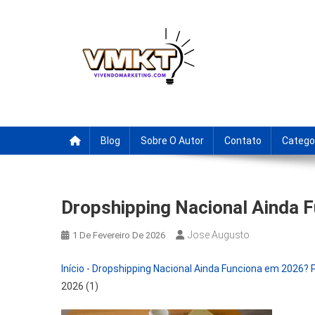
Skip
to
content
Fornecedores Brasileiro
Tenha acesso a dicas de fornecedores para revenda, drop
Blog
Sobre O Autor
Contato
Catego
Dropshipping Nacional Ainda 
Jose Augusto
1 De Fevereiro De 2026
Início
-
Dropshipping Nacional Ainda Funciona em 2026? 
2026 (1)