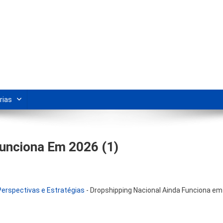
s Para Revenda | Vivendo Marke
shipping nacional e dicas de renda extra pela internet.
rias
Funciona Em 2026 (1)
Perspectivas e Estratégias
-
Dropshipping Nacional Ainda Funciona em