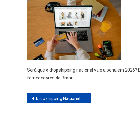
Será que o dropshipping nacional vale a pena em 2026? 
fornecedores do Brasil.
Navegação
Dropshipping Nacional Ainda Funciona em 2026? Perspectivas e Estratégias
de
Post