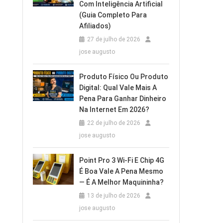
Com Inteligência Artificial
(Guia Completo Para
Afiliados)
27 de julho de 2026
jose augusto
Produto Físico Ou Produto
Digital: Qual Vale Mais A
Pena Para Ganhar Dinheiro
Na Internet Em 2026?
22 de julho de 2026
jose augusto
Point Pro 3 Wi‑Fi E Chip 4G
É Boa Vale A Pena Mesmo
— É A Melhor Maquininha?
13 de julho de 2026
jose augusto