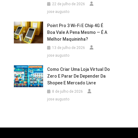
22 de julho de 2026
jose augusto
Point Pro 3 Wi‑Fi E Chip 4G É
Boa Vale A Pena Mesmo — É A
Melhor Maquininha?
13 de julho de 2026
jose augusto
Como Criar Uma Loja Virtual Do
Zero E Parar De Depender Da
Shopee E Mercado Livre
8 de julho de 2026
jose augusto