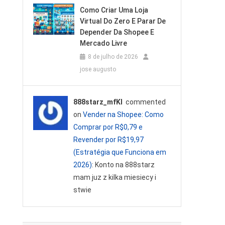
Como Criar Uma Loja
Virtual Do Zero E Parar De
Depender Da Shopee E
Mercado Livre
8 de julho de 2026
jose augusto
888starz_mfKl
commented
on
Vender na Shopee: Como
Comprar por R$0,79 e
Revender por R$19,97
(Estratégia que Funciona em
2026)
: Konto na 888starz
mam juz z kilka miesiecy i
stwie