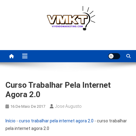
Skip
to
content
Fornecedores Brasileiros
Tenha acesso a dicas de fornecedores para revenda, dropshipping
nacional e dicas de renda extra pela internet.
Para Revenda | Vivendo
Marketing
Curso Trabalhar Pela Internet
Agora 2.0
Jose Augusto
16 De Maio De 2017
Início
-
curso trabalhar pela internet agora 2.0
-
curso trabalhar
pela internet agora 2.0