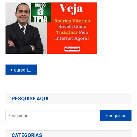
Navegação
curso trabalhar pela internet agora 2.0
de
Post
PESQUISE AQUI
Pesquisar
por:
CATEGORIAS