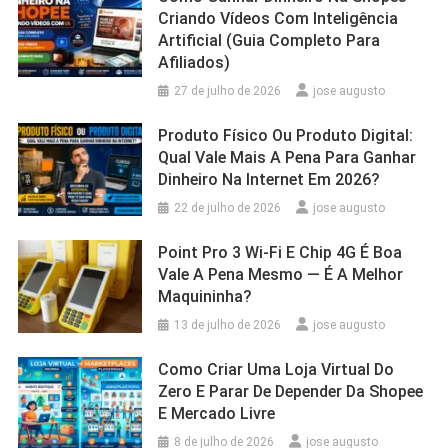
Criando Vídeos Com Inteligência
Artificial (Guia Completo Para
Afiliados)
27 de julho de 2026
jose augusto
Produto Físico Ou Produto Digital:
Qual Vale Mais A Pena Para Ganhar
Dinheiro Na Internet Em 2026?
22 de julho de 2026
jose augusto
Point Pro 3 Wi‑Fi E Chip 4G É Boa
Vale A Pena Mesmo — É A Melhor
Maquininha?
13 de julho de 2026
jose augusto
Como Criar Uma Loja Virtual Do
Zero E Parar De Depender Da Shopee
E Mercado Livre
8 de julho de 2026
jose augusto