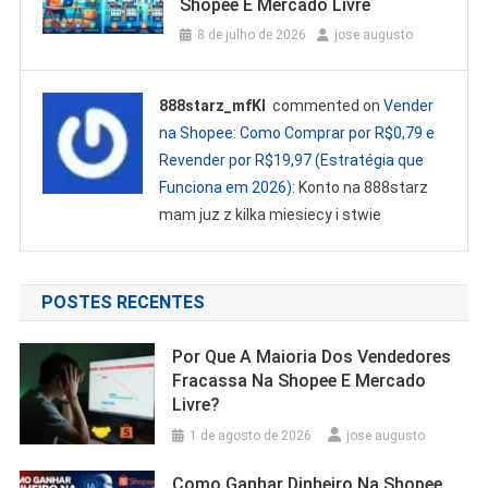
Shopee E Mercado Livre
8 de julho de 2026
jose augusto
888starz_mfKl
commented on
Vender
na Shopee: Como Comprar por R$0,79 e
Revender por R$19,97 (Estratégia que
Funciona em 2026)
: Konto na 888starz
mam juz z kilka miesiecy i stwie
POSTES RECENTES
Por Que A Maioria Dos Vendedores
Fracassa Na Shopee E Mercado
Livre?
1 de agosto de 2026
jose augusto
Como Ganhar Dinheiro Na Shopee