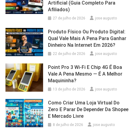
Artificial (Guia Completo Para
Afiliados)
27 de julho de 2026
jose augusto
Produto Físico Ou Produto Digital:
Qual Vale Mais A Pena Para Ganhar
Dinheiro Na Internet Em 2026?
22 de julho de 2026
jose augusto
Point Pro 3 Wi‑Fi E Chip 4G É Boa
Vale A Pena Mesmo — É A Melhor
Maquininha?
13 de julho de 2026
jose augusto
Como Criar Uma Loja Virtual Do
Zero E Parar De Depender Da Shopee
E Mercado Livre
8 de julho de 2026
jose augusto