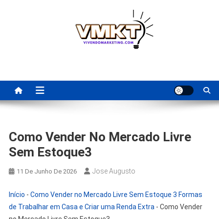
Skip
to
content
Fornecedores Brasileiros
Tenha acesso a dicas de fornecedores para revenda, dropshipping
nacional e dicas de renda extra pela internet.
Para Revenda | Vivendo
Marketing
Como Vender No Mercado Livre
Sem Estoque3
Jose Augusto
11 De Junho De 2026
Início
-
Como Vender no Mercado Livre Sem Estoque 3 Formas
de Trabalhar em Casa e Criar uma Renda Extra
-
Como Vender