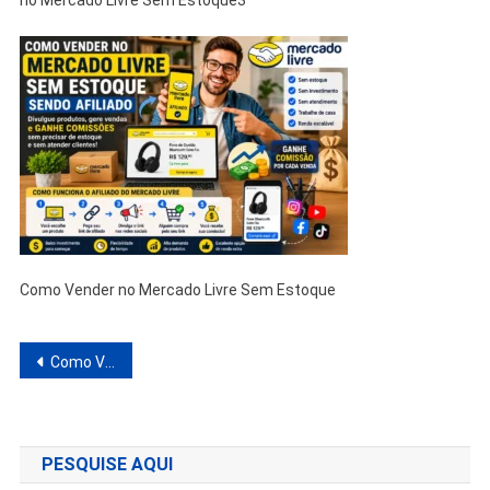
no Mercado Livre Sem Estoque3
Como Vender no Mercado Livre Sem Estoque
Navegação
Como Vender no Mercado Livre Sem Estoque 3 Formas de Trabalhar em Casa e Criar uma Renda Extra
de
Post
PESQUISE AQUI