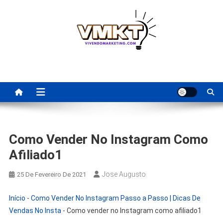
Skip
to
content
Fornecedores Brasileiros
Tenha acesso a dicas de fornecedores para revenda, dropshipping
nacional e dicas de renda extra pela internet.
Para Revenda | Vivendo
Marketing
Como Vender No Instagram Como
Afiliado1
Jose Augusto
25 De Fevereiro De 2021
Início
-
Como Vender No Instagram Passo a Passo | Dicas De
Vendas No Insta
-
Como vender no Instagram como afiliado1