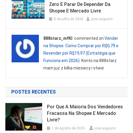
Zero E Parar De Depender Da
Shopee E Mercado Livre
8 de julho de 2026
jose augusto
888starz_mfKl
commented on
Vender
na Shopee: Como Comprar por R$0,79 e
Revender por R$19,97 (Estratégia que
Funciona em 2026)
: Konto na 888starz
mam juz z kilka miesiecy i stwie
POSTES RECENTES
Por Que A Maioria Dos Vendedores
Fracassa Na Shopee E Mercado
Livre?
1 de agosto de 2026
jose augusto