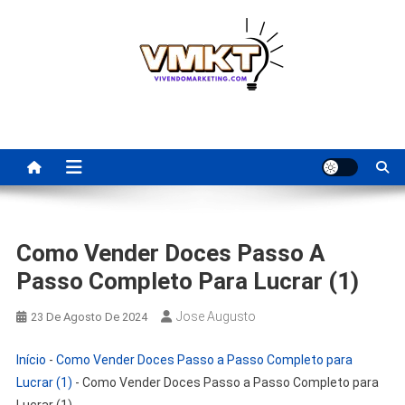
Skip
to
content
Fornecedores Brasileiros
Tenha acesso a dicas de fornecedores para revenda, dropshipping
nacional e dicas de renda extra pela internet.
Para Revenda | Vivendo
Marketing
Como Vender Doces Passo A
Passo Completo Para Lucrar (1)
Jose Augusto
23 De Agosto De 2024
Início
-
Como Vender Doces Passo a Passo Completo para
Lucrar (1)
-
Como Vender Doces Passo a Passo Completo para