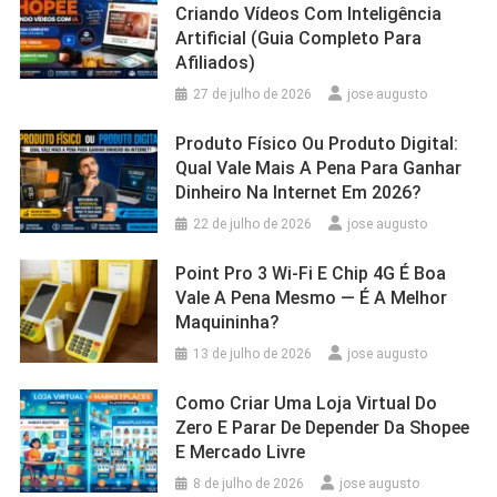
Criando Vídeos Com Inteligência
Artificial (Guia Completo Para
Afiliados)
27 de julho de 2026
jose augusto
Produto Físico Ou Produto Digital:
Qual Vale Mais A Pena Para Ganhar
Dinheiro Na Internet Em 2026?
22 de julho de 2026
jose augusto
Point Pro 3 Wi‑Fi E Chip 4G É Boa
Vale A Pena Mesmo — É A Melhor
Maquininha?
13 de julho de 2026
jose augusto
Como Criar Uma Loja Virtual Do
Zero E Parar De Depender Da Shopee
E Mercado Livre
8 de julho de 2026
jose augusto