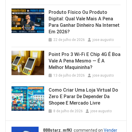
Produto Físico Ou Produto
Digital: Qual Vale Mais A Pena
Para Ganhar Dinheiro Na Internet
Em 2026?
22 de julho de 2026
jose augusto
Point Pro 3 Wi‑Fi E Chip 4G É Boa
Vale A Pena Mesmo — É A
Melhor Maquininha?
13 de julho de 2026
jose augusto
Como Criar Uma Loja Virtual Do
Zero E Parar De Depender Da
Shopee E Mercado Livre
8 de julho de 2026
jose augusto
888starz_mfKl
commented on
Vender