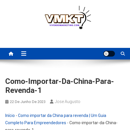
Skip
to
content
Fornecedores Brasileiros
Tenha acesso a dicas de fornecedores para revenda, dropshipping
nacional e dicas de renda extra pela internet.
Para Revenda | Vivendo
Marketing
Como-Importar-Da-China-Para-
Revenda-1
Jose Augusto
22 De Junho De 2023
Início
-
Como importar da China para revenda | Um Guia
Completo Para Empreendedores
-
Como-importar-da-China-