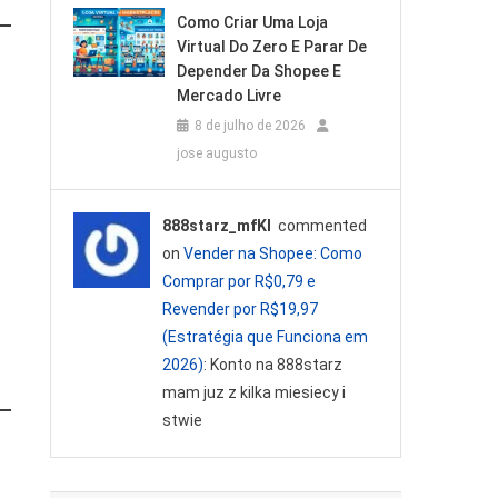
Como Criar Uma Loja
Virtual Do Zero E Parar De
Depender Da Shopee E
Mercado Livre
8 de julho de 2026
jose augusto
888starz_mfKl
commented
on
Vender na Shopee: Como
Comprar por R$0,79 e
Revender por R$19,97
(Estratégia que Funciona em
2026)
: Konto na 888starz
mam juz z kilka miesiecy i
stwie