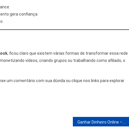
cance.
nto gera confiança.
o.
book
, ficou claro que existem várias formas de transformar essa rede
monetizando vídeos, criando grupos ou trabalhando como afiliado, o
eixe um comentário com sua dúvida ou clique nos links para explorar
m
Ganhar Dinheiro Online – Formas De Ganhar Dinheiro