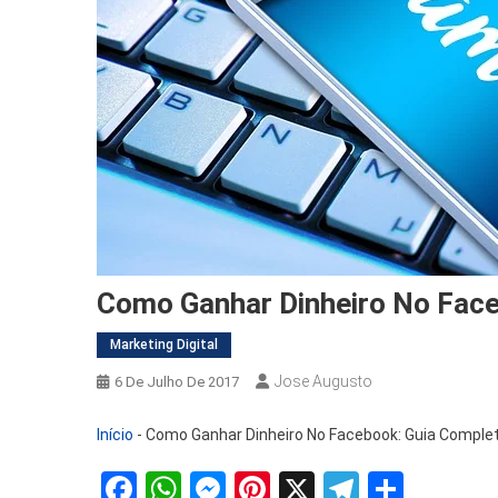
Como Ganhar Dinheiro No Face
Marketing Digital
Jose Augusto
6 De Julho De 2017
Início
-
Como Ganhar Dinheiro No Facebook: Guia Complet
Facebook
WhatsApp
Messenger
Pinterest
X
Telegra
Share