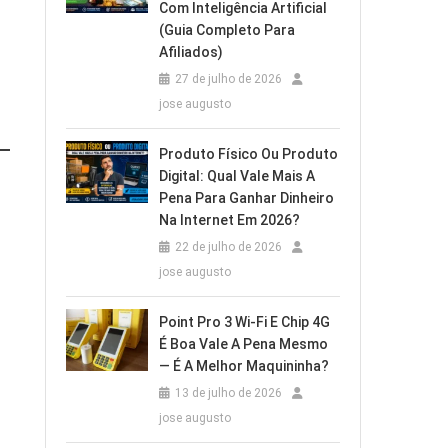
Com Inteligência Artificial
(Guia Completo Para
Afiliados)
27 de julho de 2026
jose augusto
Produto Físico Ou Produto
Digital: Qual Vale Mais A
Pena Para Ganhar Dinheiro
Na Internet Em 2026?
22 de julho de 2026
jose augusto
Point Pro 3 Wi‑Fi E Chip 4G
É Boa Vale A Pena Mesmo
— É A Melhor Maquininha?
13 de julho de 2026
jose augusto