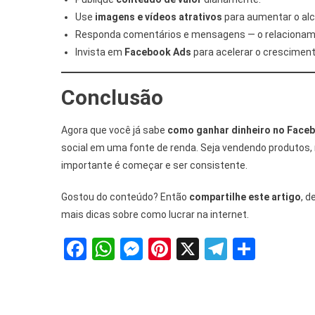
Use
imagens e vídeos atrativos
para aumentar o al
Responda comentários e mensagens — o relacioname
Invista em
Facebook Ads
para acelerar o cresciment
Conclusão
Agora que você já sabe
como ganhar dinheiro no Face
social em uma fonte de renda. Seja vendendo produtos, 
importante é começar e ser consistente.
Gostou do conteúdo? Então
compartilhe este artigo
, d
mais dicas sobre como lucrar na internet.
Facebook
WhatsApp
Messenger
Pinterest
X
Telegra
Share
Navegação