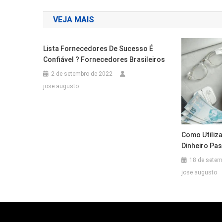
de
VEJA MAIS
Post
Lista Fornecedores De Sucesso É
Confiável ? Fornecedores Brasileiros
2 de setembro de 2022
jose augusto
Como Utiliza
Dinheiro Pa
18 de setem
jose augusto