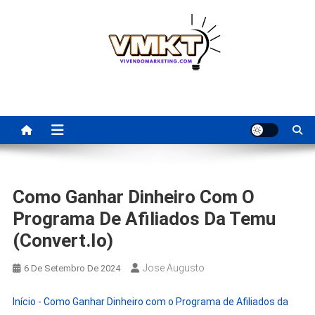
Skip
to
content
Fornecedores Brasileiros
Tenha acesso a dicas de fornecedores para revenda, dropshipping
nacional e dicas de renda extra pela internet.
Para Revenda | Vivendo
Marketing
Como Ganhar Dinheiro Com O
Programa De Afiliados Da Temu
(convert.io)
Jose Augusto
6 De Setembro De 2024
Início
-
Como Ganhar Dinheiro com o Programa de Afiliados da