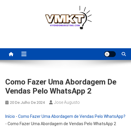
Skip
to
content
Fornecedores Brasileiros
Tenha acesso a dicas de fornecedores para revenda, dropshipping
nacional e dicas de renda extra pela internet.
Para Revenda | Vivendo
Marketing
Como Fazer Uma Abordagem De
Vendas Pelo WhatsApp 2
Jose Augusto
20 De Julho De 2024
Início
-
Como Fazer Uma Abordagem de Vendas Pelo WhatsApp?
-
Como Fazer Uma Abordagem de Vendas Pelo WhatsApp 2