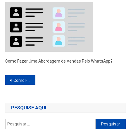
Como Fazer Uma Abordagem de Vendas Pelo WhatsApp?
Navegação
Como Fazer Uma Abordagem de Vendas Pelo WhatsApp?
de
Post
PESQUISE AQUI
Pesquisar
por: