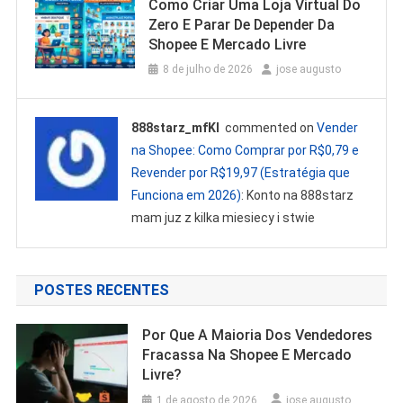
Como Criar Uma Loja Virtual Do
Zero E Parar De Depender Da
Shopee E Mercado Livre
8 de julho de 2026
jose augusto
888starz_mfKl
commented on
Vender
na Shopee: Como Comprar por R$0,79 e
Revender por R$19,97 (Estratégia que
Funciona em 2026)
: Konto na 888starz
mam juz z kilka miesiecy i stwie
POSTES RECENTES
Por Que A Maioria Dos Vendedores
Fracassa Na Shopee E Mercado
Livre?
1 de agosto de 2026
jose augusto