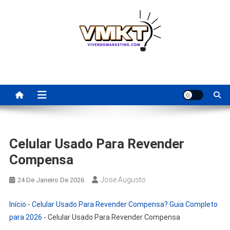
Skip
to
content
Fornecedores Brasileiros
Tenha acesso a dicas de fornecedores para revenda, dropshipping
nacional e dicas de renda extra pela internet.
Para Revenda | Vivendo
Marketing
Celular Usado Para Revender
Compensa
Jose Augusto
24 De Janeiro De 2026
Início
-
Celular Usado Para Revender Compensa? Guia Completo
para 2026
-
Celular Usado Para Revender Compensa