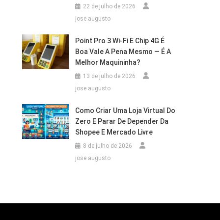
22 de julho de 2026
jose augusto
Point Pro 3 Wi‑Fi E Chip 4G É
Boa Vale A Pena Mesmo — É A
Melhor Maquininha?
13 de julho de 2026
jose augusto
Como Criar Uma Loja Virtual Do
Zero E Parar De Depender Da
Shopee E Mercado Livre
8 de julho de 2026
jose augusto