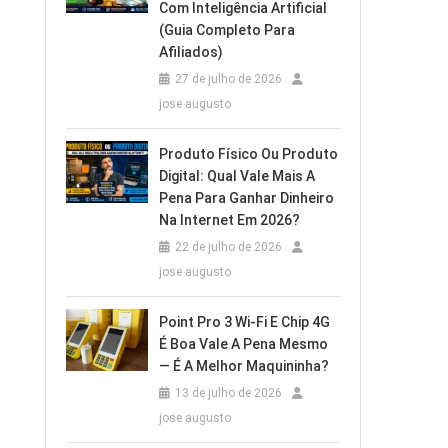
Com Inteligência Artificial
(Guia Completo Para
Afiliados)
27 de julho de 2026
jose augusto
Produto Físico Ou Produto
Digital: Qual Vale Mais A
Pena Para Ganhar Dinheiro
Na Internet Em 2026?
22 de julho de 2026
jose augusto
Point Pro 3 Wi‑Fi E Chip 4G
É Boa Vale A Pena Mesmo
— É A Melhor Maquininha?
13 de julho de 2026
jose augusto