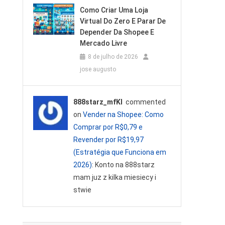
Como Criar Uma Loja
Virtual Do Zero E Parar De
Depender Da Shopee E
Mercado Livre
8 de julho de 2026
jose augusto
888starz_mfKl
commented
on
Vender na Shopee: Como
Comprar por R$0,79 e
Revender por R$19,97
(Estratégia que Funciona em
2026)
: Konto na 888starz
mam juz z kilka miesiecy i
stwie