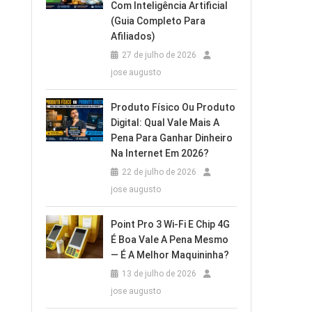
Com Inteligência Artificial
(Guia Completo Para
Afiliados)
27 de julho de 2026
jose augusto
Produto Físico Ou Produto
Digital: Qual Vale Mais A
Pena Para Ganhar Dinheiro
Na Internet Em 2026?
22 de julho de 2026
jose augusto
Point Pro 3 Wi‑Fi E Chip 4G
É Boa Vale A Pena Mesmo
— É A Melhor Maquininha?
13 de julho de 2026
jose augusto