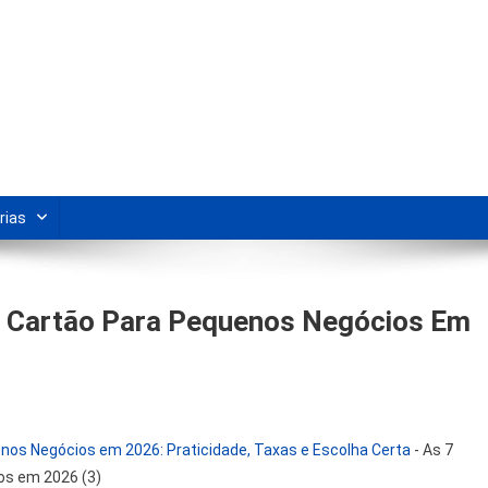
s Para Revenda | Vivendo Marke
shipping nacional e dicas de renda extra pela internet.
rias
e Cartão Para Pequenos Negócios Em
nos Negócios em 2026: Praticidade, Taxas e Escolha Certa
-
As 7
os em 2026 (3)