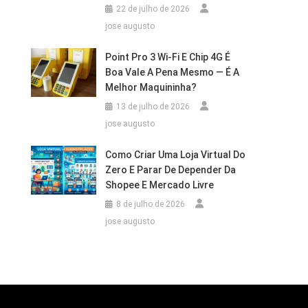
22 de julho de 2026
jose augusto
Point Pro 3 Wi‑Fi E Chip 4G É
Boa Vale A Pena Mesmo — É A
Melhor Maquininha?
13 de julho de 2026
jose augusto
Como Criar Uma Loja Virtual Do
Zero E Parar De Depender Da
Shopee E Mercado Livre
8 de julho de 2026
jose augusto