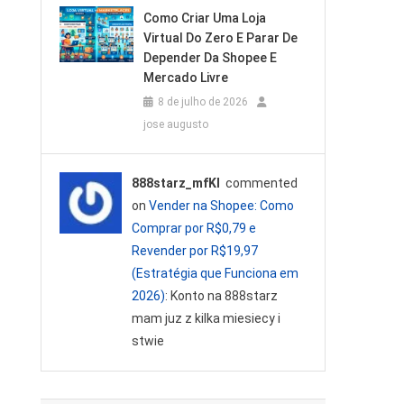
Como Criar Uma Loja
Virtual Do Zero E Parar De
Depender Da Shopee E
Mercado Livre
8 de julho de 2026
jose augusto
888starz_mfKl
commented
on
Vender na Shopee: Como
Comprar por R$0,79 e
Revender por R$19,97
(Estratégia que Funciona em
2026)
: Konto na 888starz
mam juz z kilka miesiecy i
stwie