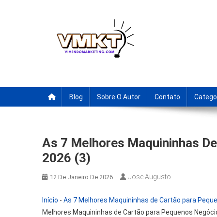
Skip
to
content
Fornecedores Brasileiro
Tenha acesso a dicas de fornecedores para revenda, drop
Blog
Sobre O Autor
Contato
Catego
As 7 Melhores Maquininhas D
2026 (3)
Jose Augusto
12 De Janeiro De 2026
Início
-
As 7 Melhores Maquininhas de Cartão para Peque
Melhores Maquininhas de Cartão para Pequenos Negóci