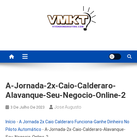
Skip
to
content
Fornecedores Brasileiros
Tenha acesso a dicas de fornecedores para revenda, dropshipping
nacional e dicas de renda extra pela internet.
Para Revenda | Vivendo
Marketing
A-Jornada-2x-Caio-Calderaro-
Alavanque-Seu-Negocio-Online-2
Jose Augusto
3 De Julho De 2023
Início
-
A Jornada 2x Caio Calderaro Funciona-Ganhe Dinheiro No
Piloto Automático
-
A-Jornada-2x-Caio-Calderaro-Alavanque-