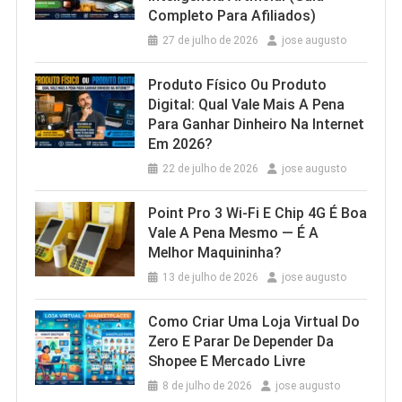
Completo Para Afiliados)
27 de julho de 2026
jose augusto
Produto Físico Ou Produto
Digital: Qual Vale Mais A Pena
Para Ganhar Dinheiro Na Internet
Em 2026?
22 de julho de 2026
jose augusto
Point Pro 3 Wi‑Fi E Chip 4G É Boa
Vale A Pena Mesmo — É A
Melhor Maquininha?
13 de julho de 2026
jose augusto
Como Criar Uma Loja Virtual Do
Zero E Parar De Depender Da
Shopee E Mercado Livre
8 de julho de 2026
jose augusto