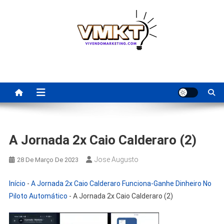
Skip
to
content
Fornecedores Brasileiros
Tenha acesso a dicas de fornecedores para revenda, dropshipping
nacional e dicas de renda extra pela internet.
Para Revenda | Vivendo
Marketing
A Jornada 2x Caio Calderaro (2)
Jose Augusto
28 De Março De 2023
Início
-
A Jornada 2x Caio Calderaro Funciona-Ganhe Dinheiro No
Piloto Automático
-
A Jornada 2x Caio Calderaro (2)