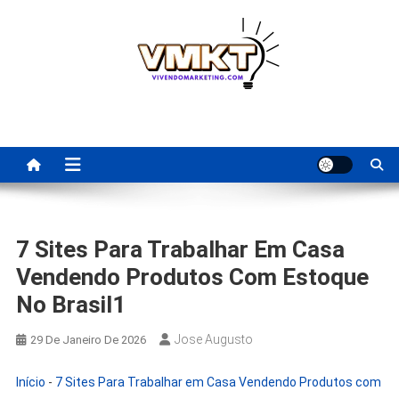
Skip
to
content
Fornecedores Brasileiros
Tenha acesso a dicas de fornecedores para revenda, dropshipping
nacional e dicas de renda extra pela internet.
Para Revenda | Vivendo
Marketing
7 Sites Para Trabalhar Em Casa
Vendendo Produtos Com Estoque
No Brasil1
Jose Augusto
29 De Janeiro De 2026
Início
-
7 Sites Para Trabalhar em Casa Vendendo Produtos com