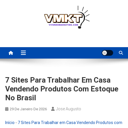
Skip
to
content
Fornecedores Brasileiros
Tenha acesso a dicas de fornecedores para revenda, dropshipping
nacional e dicas de renda extra pela internet.
Para Revenda | Vivendo
Marketing
7 Sites Para Trabalhar Em Casa
Vendendo Produtos Com Estoque
No Brasil
Jose Augusto
29 De Janeiro De 2026
Início
-
7 Sites Para Trabalhar em Casa Vendendo Produtos com