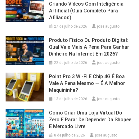
Criando Vídeos Com Inteligência
Artificial (Guia Completo Para
Afiliados)
27 de julho de 2026
jose augusto
Produto Físico Ou Produto Digital:
Qual Vale Mais A Pena Para Ganhar
Dinheiro Na Internet Em 2026?
22 de julho de 2026
jose augusto
Point Pro 3 Wi‑Fi E Chip 4G É Boa
Vale A Pena Mesmo — É A Melhor
Maquininha?
13 de julho de 2026
jose augusto
Como Criar Uma Loja Virtual Do
Zero E Parar De Depender Da Shopee
E Mercado Livre
8 de julho de 2026
jose augusto