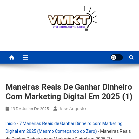
Skip
to
content
Fornecedores Brasileiros
Tenha acesso a dicas de fornecedores para revenda, dropshipping
nacional e dicas de renda extra pela internet.
Para Revenda | Vivendo
Marketing
Maneiras Reais De Ganhar Dinheiro
Com Marketing Digital Em 2025 (1)
Jose Augusto
19 De Junho De 2025
Início
-
7 Maneiras Reais de Ganhar Dinheiro com Marketing
Digital em 2025 (Mesmo Começando do Zero)
-
Maneiras Reais