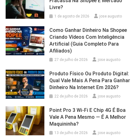
Fracassa Na Shopee E Mercado
Livre?
1 de agosto de 2026
jose augusto
Como Ganhar Dinheiro Na Shopee
Criando Vídeos Com Inteligência
Artificial (Guia Completo Para
Afiliados)
27 de julho de 2026
jose augusto
Produto Físico Ou Produto Digital:
Qual Vale Mais A Pena Para Ganhar
Dinheiro Na Internet Em 2026?
22 de julho de 2026
jose augusto
Point Pro 3 Wi‑Fi E Chip 4G É Boa
Vale A Pena Mesmo — É A Melhor
Maquininha?
13 de julho de 2026
jose augusto