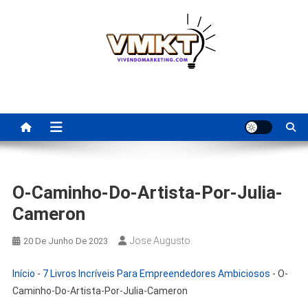
Skip
to
content
Fornecedores Brasileiros
Tenha acesso a dicas de fornecedores para revenda, dropshipping
nacional e dicas de renda extra pela internet.
Para Revenda | Vivendo
Marketing
O-Caminho-Do-Artista-Por-Julia-
Cameron
Jose Augusto
20 De Junho De 2023
Início
-
7 Livros Incríveis Para Empreendedores Ambiciosos
-
O-
Caminho-Do-Artista-Por-Julia-Cameron