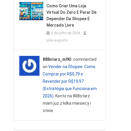
Como Criar Uma Loja
Virtual Do Zero E Parar De
Depender Da Shopee E
Mercado Livre
8 de julho de 2026
jose augusto
888starz_mfKl
commented
on
Vender na Shopee: Como
Comprar por R$0,79 e
Revender por R$19,97
(Estratégia que Funciona em
2026)
: Konto na 888starz
mam juz z kilka miesiecy i
stwie