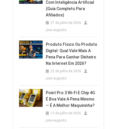
Com Inteligência Artificial
(Guia Completo Para
Afiliados)
27 de julho de 2026
jose augusto
Produto Físico Ou Produto
Digital: Qual Vale Mais A
Pena Para Ganhar Dinheiro
Na Internet Em 2026?
22 de julho de 2026
jose augusto
Point Pro 3 Wi‑Fi E Chip 4G
É Boa Vale A Pena Mesmo
— É A Melhor Maquininha?
13 de julho de 2026
jose augusto