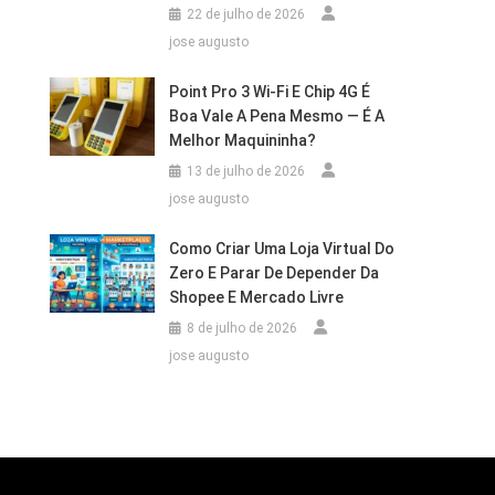
22 de julho de 2026
jose augusto
Point Pro 3 Wi‑Fi E Chip 4G É
Boa Vale A Pena Mesmo — É A
Melhor Maquininha?
13 de julho de 2026
jose augusto
Como Criar Uma Loja Virtual Do
Zero E Parar De Depender Da
Shopee E Mercado Livre
8 de julho de 2026
jose augusto