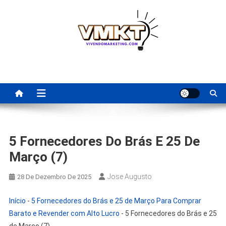
Skip
to
content
Fornecedores Brasileiros
Tenha acesso a dicas de fornecedores para revenda, dropshipping
nacional e dicas de renda extra pela internet.
Para Revenda | Vivendo
Marketing
5 Fornecedores Do Brás E 25 De
Março (7)
Jose Augusto
28 De Dezembro De 2025
Início
-
5 Fornecedores do Brás e 25 de Março Para Comprar
Barato e Revender com Alto Lucro
-
5 Fornecedores do Brás e 25