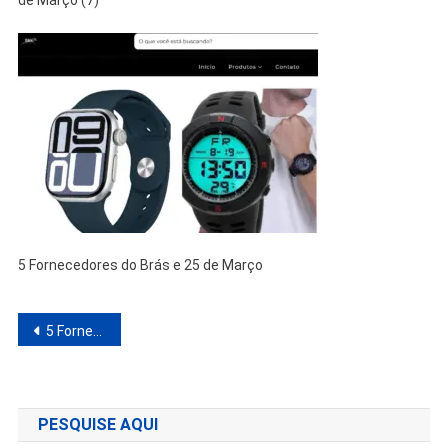
de Março (7)
5 Fornecedores do Brás e 25 de Março
Navegação
5 Fornecedores do Brás e 25 de Março Para Comprar Barato e Revender com Alto Lucro
de
Post
PESQUISE AQUI