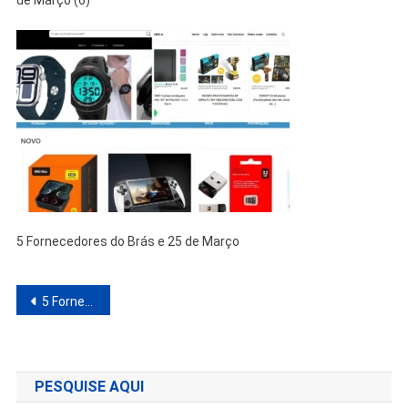
de Março (6)
5 Fornecedores do Brás e 25 de Março
Navegação
5 Fornecedores do Brás e 25 de Março Para Comprar Barato e Revender com Alto Lucro
de
Post
PESQUISE AQUI