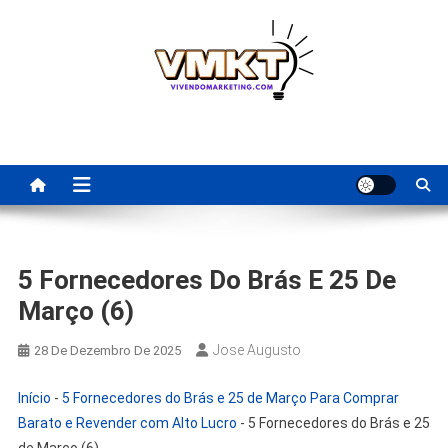
Skip
to
content
Fornecedores Brasileiros
Tenha acesso a dicas de fornecedores para revenda, dropshipping
nacional e dicas de renda extra pela internet.
Para Revenda | Vivendo
Marketing
5 Fornecedores Do Brás E 25 De
Março (6)
Jose Augusto
28 De Dezembro De 2025
Início
-
5 Fornecedores do Brás e 25 de Março Para Comprar
Barato e Revender com Alto Lucro
-
5 Fornecedores do Brás e 25