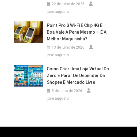
22 de julho de 2026
jose augusto
Point Pro 3 Wi‑Fi E Chip 4G É
Boa Vale A Pena Mesmo — É A
Melhor Maquininha?
13 de julho de 2026
jose augusto
Como Criar Uma Loja Virtual Do
Zero E Parar De Depender Da
Shopee E Mercado Livre
8 de julho de 2026
jose augusto