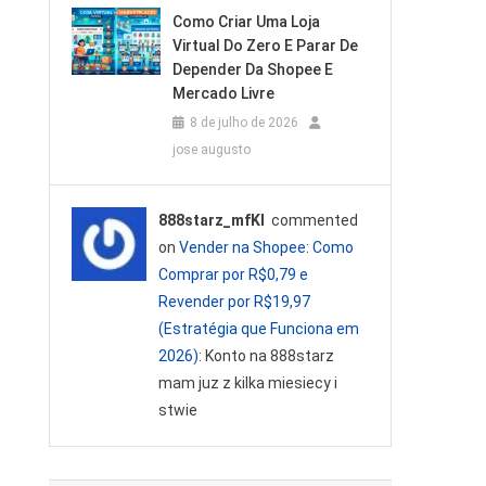
Como Criar Uma Loja
Virtual Do Zero E Parar De
Depender Da Shopee E
Mercado Livre
8 de julho de 2026
jose augusto
888starz_mfKl
commented
on
Vender na Shopee: Como
Comprar por R$0,79 e
Revender por R$19,97
(Estratégia que Funciona em
2026)
: Konto na 888starz
mam juz z kilka miesiecy i
stwie