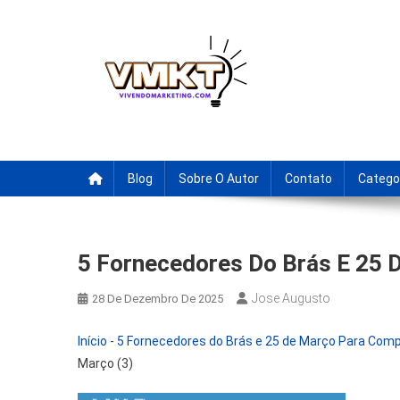
Skip
to
content
Fornecedores Brasileiro
Tenha acesso a dicas de fornecedores para revenda, drop
Blog
Sobre O Autor
Contato
Catego
5 Fornecedores Do Brás E 25 
Jose Augusto
28 De Dezembro De 2025
Início
-
5 Fornecedores do Brás e 25 de Março Para Comp
Março (3)