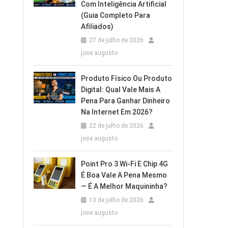
Com Inteligência Artificial
(Guia Completo Para
Afiliados)
27 de julho de 2026
jose augusto
Produto Físico Ou Produto
Digital: Qual Vale Mais A
Pena Para Ganhar Dinheiro
Na Internet Em 2026?
22 de julho de 2026
jose augusto
Point Pro 3 Wi‑Fi E Chip 4G
É Boa Vale A Pena Mesmo
— É A Melhor Maquininha?
13 de julho de 2026
jose augusto