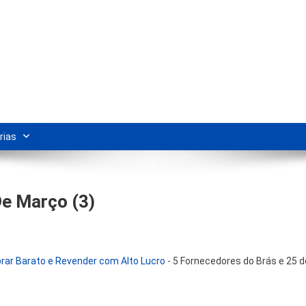
s Para Revenda | Vivendo Marke
shipping nacional e dicas de renda extra pela internet.
rias
De Março (3)
rar Barato e Revender com Alto Lucro
-
5 Fornecedores do Brás e 25 d