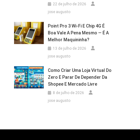
22 de julho de 2026
jose augusto
Point Pro 3 Wi‑Fi E Chip 4G É
Boa Vale A Pena Mesmo — É A
Melhor Maquininha?
13 de julho de 2026
jose augusto
Como Criar Uma Loja Virtual Do
Zero E Parar De Depender Da
Shopee E Mercado Livre
8 de julho de 2026
jose augusto