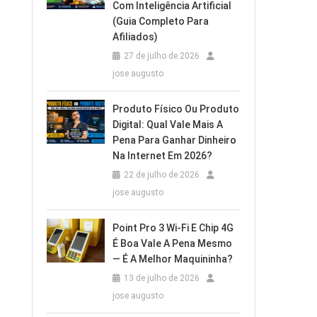
Com Inteligência Artificial
(Guia Completo Para
Afiliados)
27 de julho de 2026
jose augusto
Produto Físico Ou Produto
Digital: Qual Vale Mais A
Pena Para Ganhar Dinheiro
Na Internet Em 2026?
22 de julho de 2026
jose augusto
Point Pro 3 Wi‑Fi E Chip 4G
É Boa Vale A Pena Mesmo
— É A Melhor Maquininha?
13 de julho de 2026
jose augusto