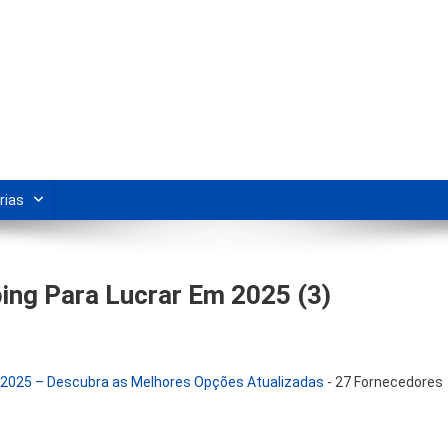
s Para Revenda | Vivendo Marke
shipping nacional e dicas de renda extra pela internet.
rias
ing Para Lucrar Em 2025 (3)
m 2025 – Descubra as Melhores Opções Atualizadas
-
27 Fornecedores