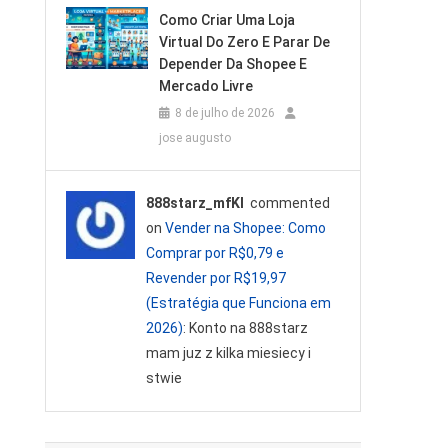
Como Criar Uma Loja
Virtual Do Zero E Parar De
Depender Da Shopee E
Mercado Livre
8 de julho de 2026
jose augusto
888starz_mfKl
commented
on
Vender na Shopee: Como
Comprar por R$0,79 e
Revender por R$19,97
(Estratégia que Funciona em
2026)
: Konto na 888starz
mam juz z kilka miesiecy i
stwie