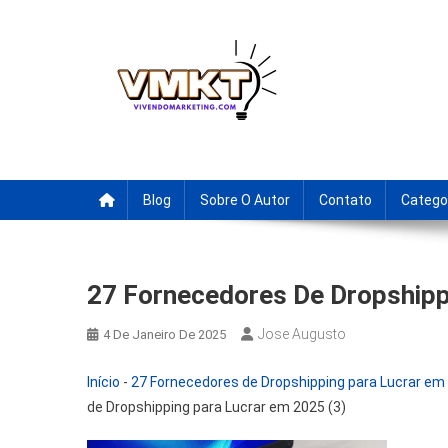
Skip
to
content
Fornecedores Brasileiro
Tenha acesso a dicas de fornecedores para revenda, drop
Blog
Sobre O Autor
Contato
Catego
27 Fornecedores De Dropshipp
Jose Augusto
4 De Janeiro De 2025
Início
-
27 Fornecedores de Dropshipping para Lucrar e
de Dropshipping para Lucrar em 2025 (3)