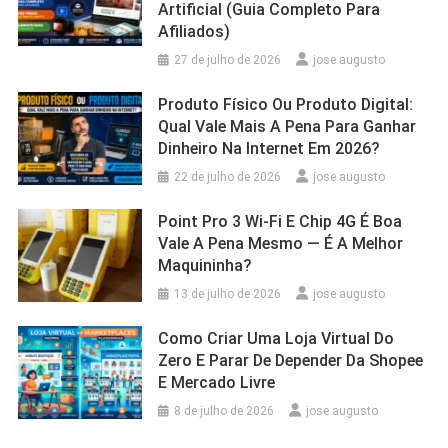
Artificial (Guia Completo Para
Afiliados)
27 de julho de 2026
jose augusto
Produto Físico Ou Produto Digital:
Qual Vale Mais A Pena Para Ganhar
Dinheiro Na Internet Em 2026?
22 de julho de 2026
jose augusto
Point Pro 3 Wi‑Fi E Chip 4G É Boa
Vale A Pena Mesmo — É A Melhor
Maquininha?
13 de julho de 2026
jose augusto
Como Criar Uma Loja Virtual Do
Zero E Parar De Depender Da Shopee
E Mercado Livre
8 de julho de 2026
jose augusto