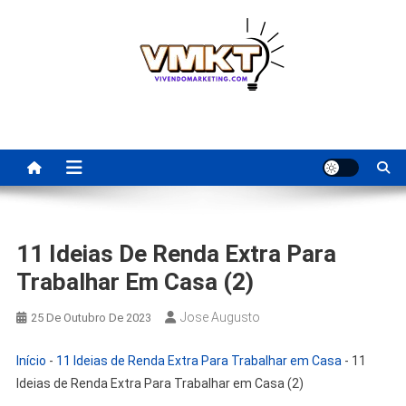
Skip
to
content
Fornecedores Brasileiros
Tenha acesso a dicas de fornecedores para revenda, dropshipping
nacional e dicas de renda extra pela internet.
Para Revenda | Vivendo
Marketing
11 Ideias De Renda Extra Para
Trabalhar Em Casa (2)
Jose Augusto
25 De Outubro De 2023
Início
-
11 Ideias de Renda Extra Para Trabalhar em Casa
-
11
Ideias de Renda Extra Para Trabalhar em Casa (2)