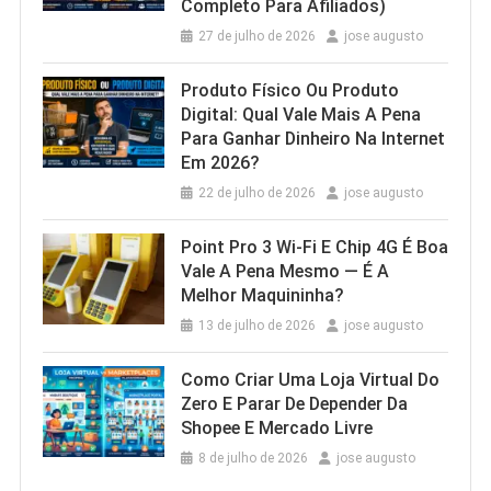
Completo Para Afiliados)
27 de julho de 2026
jose augusto
Produto Físico Ou Produto
Digital: Qual Vale Mais A Pena
Para Ganhar Dinheiro Na Internet
Em 2026?
22 de julho de 2026
jose augusto
Point Pro 3 Wi‑Fi E Chip 4G É Boa
Vale A Pena Mesmo — É A
Melhor Maquininha?
13 de julho de 2026
jose augusto
Como Criar Uma Loja Virtual Do
Zero E Parar De Depender Da
Shopee E Mercado Livre
8 de julho de 2026
jose augusto