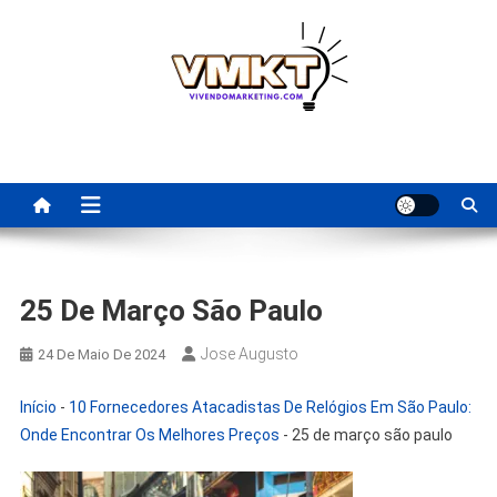
Skip
to
content
Fornecedores Brasileiros
Tenha acesso a dicas de fornecedores para revenda, dropshipping
nacional e dicas de renda extra pela internet.
Para Revenda | Vivendo
Marketing
25 De Março São Paulo
Jose Augusto
24 De Maio De 2024
Início
-
10 Fornecedores Atacadistas De Relógios Em São Paulo:
Onde Encontrar Os Melhores Preços
-
25 de março são paulo