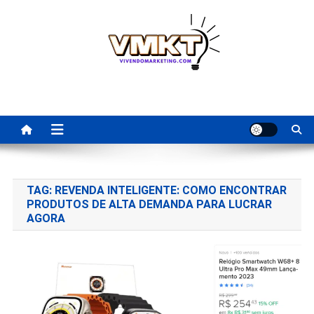
Skip
to
content
Fornecedores Brasileiros
Tenha acesso a dicas de fornecedores para revenda, dropshipping
nacional e dicas de renda extra pela internet.
Para Revenda | Vivendo
Marketing
TAG:
REVENDA INTELIGENTE: COMO ENCONTRAR
PRODUTOS DE ALTA DEMANDA PARA LUCRAR
AGORA