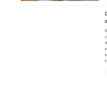
D
c
d
p
p
i