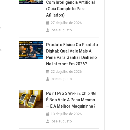
Com Inteligência Artificial
(Guia Completo Para
Afiliados)
27 de julho de 2026
m
jose augusto
Produto Físico Ou Produto
ro
Digital: Qual Vale Mais A
Pena Para Ganhar Dinheiro
Na Internet Em 2026?
22 de julho de 2026
jose augusto
Point Pro 3 Wi‑Fi E Chip 4G
É Boa Vale A Pena Mesmo
— É A Melhor Maquininha?
13 de julho de 2026
jose augusto