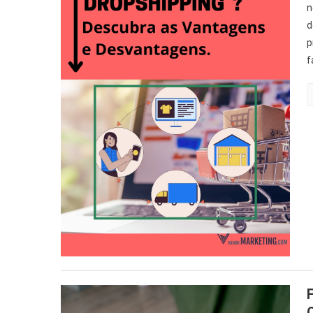
n
d
p
f