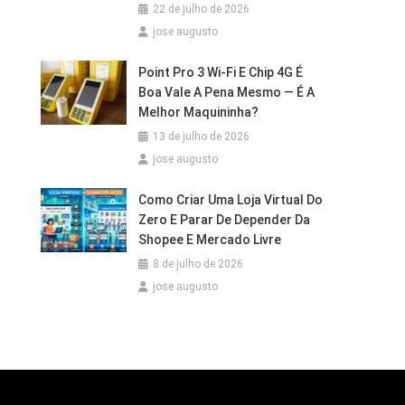
22 de julho de 2026
jose augusto
Point Pro 3 Wi‑Fi E Chip 4G É
Boa Vale A Pena Mesmo — É A
Melhor Maquininha?
13 de julho de 2026
jose augusto
Como Criar Uma Loja Virtual Do
Zero E Parar De Depender Da
Shopee E Mercado Livre
8 de julho de 2026
jose augusto