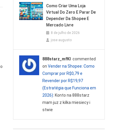
Como Criar Uma Loja
Virtual Do Zero E Parar De
Depender Da Shopee E
Mercado Livre
8 de julho de 2026
jose augusto
888starz_mfKl
commented
on
Vender na Shopee: Como
go
Comprar por R$0,79 e
Revender por R$19,97
(Estratégia que Funciona em
2026)
: Konto na 888starz
mam juz z kilka miesiecy i
stwie