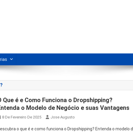
s Para Revenda | Vivendo Marke
shipping nacional e dicas de renda extra pela internet.
rias
?
O Que é e Como Funciona o Dropshipping?
Entenda o Modelo de Negócio e suas Vantagens
8 De Fevereiro De 2025
Jose Augusto
escubra o que é e como funciona o Dropshipping? Entenda o modelo 