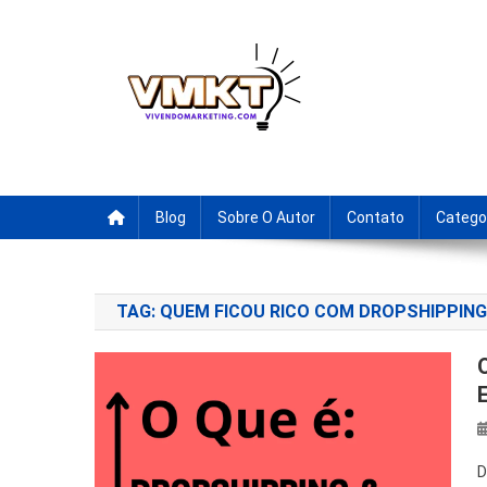
Skip
to
content
Fornecedores Brasileiro
Tenha acesso a dicas de fornecedores para revenda, drop
Blog
Sobre O Autor
Contato
Catego
TAG:
QUEM FICOU RICO COM DROPSHIPPING
D