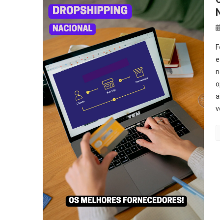
F
e
n
o
a
v